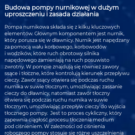
Budowa pompy nurnikowej w dużym
uproszczeniu i zasada działania
Pompa nurnikowa składa się z kilku kluczowych
elementów. Głównym komponentem jest nurnik,
który porusza się w dławnicy. Nurnik jest napędzany
za pomocą wału korbowego, korbowodów
i wodzików, które ruch obrotowy silnika
napędowego zamieniają na ruch posuwisto
zwrotny. W pompie znajdują się również zawory
ssące i tłoczne, które kontrolują kierunek przepływu
cieczy. Zawór ssący otwiera się podczas ruchu
nurnika w suwie tłocznym, umożliwiając zassanie
cieczy do dławnicy, natomiast zawór tłoczny
otwiera się podczas ruchu nurnika w suwie
tłocznym, umożliwiając przepływ cieczy do wyjścia
tłocznego pompy. Jest to proces cykliczny, który
zapewnia ciągłość procesu tłoczenia medium
pod ciśnieniem. W zależności od ciśnienia
roboczego pompy stosuje się różne uszczelnienia