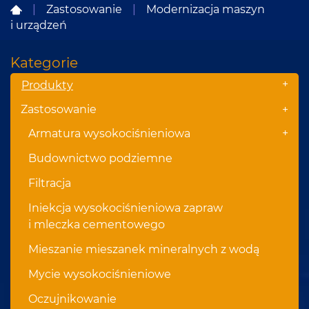
|
Zastosowanie
|
Modernizacja maszyn
i urządzeń
Kategorie
+
Produkty
Zastosowanie
+
+
Armatura wysokociśnieniowa
Budownictwo podziemne
Filtracja
Iniekcja wysokociśnieniowa zapraw
i mleczka cementowego
Mieszanie mieszanek mineralnych z wodą
Mycie wysokociśnieniowe
Oczujnikowanie