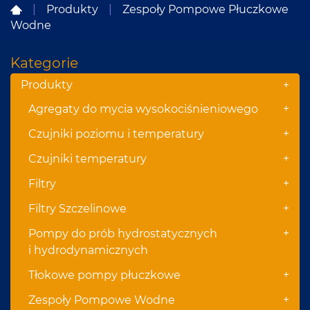
|
Produkty
|
Zespoły Pompowe Płuczkowe
Wodne
Kategorie
Produkty
+
+
Agregaty do mycia wysokociśnieniowego
+
Czujniki poziomu i temperatury
+
Czujniki temperatury
+
Filtry
+
Filtry Szczelinowe
+
Pompy do prób hydrostatycznych
i hydrodynamicznych
+
Tłokowe pompy płuczkowe
+
Zespoły Pompowe Wodne