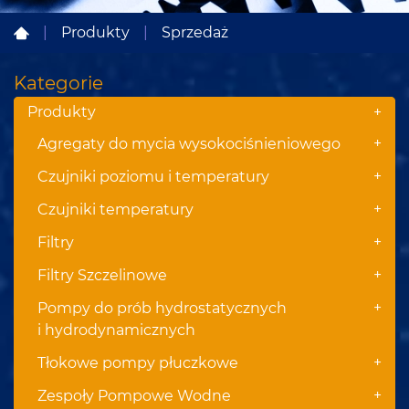
|
Produkty
|
Sprzedaż
Kategorie
Produkty
+
+
Agregaty do mycia wysokociśnieniowego
+
Czujniki poziomu i temperatury
+
Czujniki temperatury
+
Filtry
+
Filtry Szczelinowe
+
Pompy do prób hydrostatycznych
i hydrodynamicznych
+
Tłokowe pompy płuczkowe
+
Zespoły Pompowe Wodne