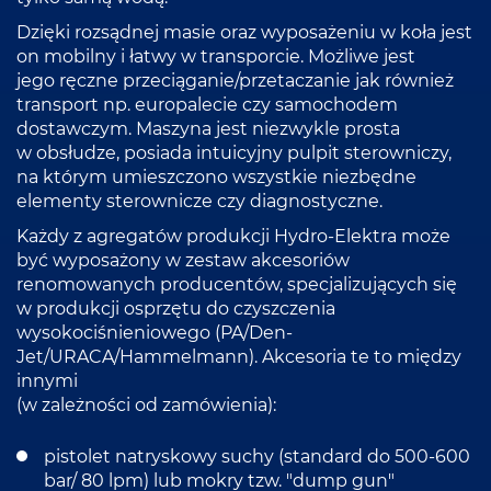
Dzięki rozsądnej masie oraz wyposażeniu w koła jest
on mobilny i łatwy w transporcie. Możliwe jest
jego ręczne przeciąganie/przetaczanie jak również
transport np. europalecie czy samochodem
dostawczym. Maszyna jest niezwykle prosta
w obsłudze, posiada intuicyjny pulpit sterowniczy,
na którym umieszczono wszystkie niezbędne
elementy sterownicze czy diagnostyczne.
Każdy z agregatów produkcji Hydro-Elektra może
być wyposażony w zestaw akcesoriów
renomowanych producentów, specjalizujących się
w produkcji osprzętu do czyszczenia
wysokociśnieniowego (PA/Den-
Jet/URACA/Hammelmann). Akcesoria te to między
innymi
(w zależności od zamówienia):
pistolet natryskowy suchy (standard do 500-600
bar/ 80 lpm) lub mokry tzw. "dump gun"