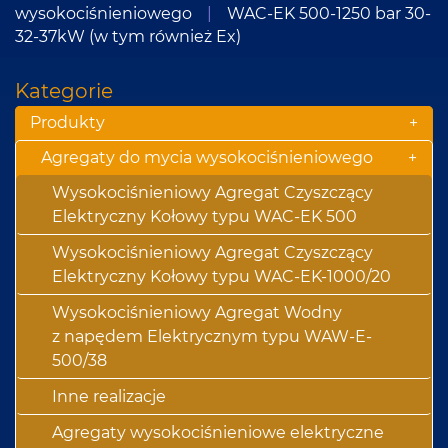
wysokociśnieniowego
|
WAC-EK 500-1250 bar 30-
32-37kW (w tym również Ex)
Kategorie
Produkty
+
Agregaty do mycia wysokociśnieniowego
+
Wysokociśnieniowy Agregat Czyszczący
Elektryczny Kołowy typu WAC-EK 500
Wysokociśnieniowy Agregat Czyszczący
Elektryczny Kołowy typu WAC-EK-1000/20
Wysokociśnieniowy Agregat Wodny
z napędem Elektrycznym typu WAW-E-
500/38
Inne realizacje
Agregaty wysokociśnieniowe elektryczne