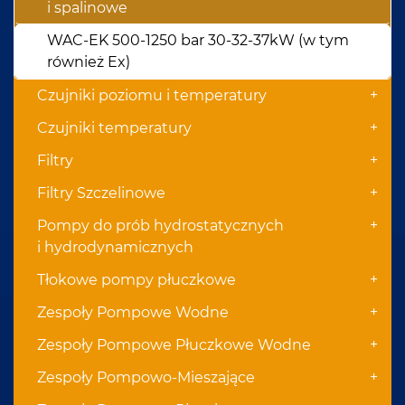
i spalinowe
WAC-EK 500-1250 bar 30-32-37kW (w tym
również Ex)
+
Czujniki poziomu i temperatury
+
Czujniki temperatury
+
Filtry
+
Filtry Szczelinowe
+
Pompy do prób hydrostatycznych
i hydrodynamicznych
+
Tłokowe pompy płuczkowe
+
Zespoły Pompowe Wodne
+
Zespoły Pompowe Płuczkowe Wodne
+
Zespoły Pompowo-Mieszające