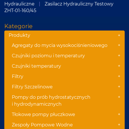
Hydrauliczne
|
Zasilacz Hydrauliczny Testowy
ZHT-01-160/45
Kategorie
Produkty
+
+
Agregaty do mycia wysokociśnieniowego
+
Czujniki poziomu i temperatury
+
Czujniki temperatury
+
Filtry
+
Filtry Szczelinowe
+
Pompy do prób hydrostatycznych
i hydrodynamicznych
+
Tłokowe pompy płuczkowe
+
Zespoły Pompowe Wodne