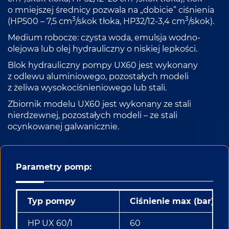
o mniejszej średnicy pozwala na „dobicie” ciśnienia
3
3
(HP500 – 7,5 cm
/skok tłoka, HP32/12-3,4 cm
/skok).
Medium robocze: czysta woda, emulsja wodno-
olejowa lub olej hydrauliczny o niskiej lepkości.
Blok hydrauliczny pompy UX60 jest wykonany
z odlewu aluminiowego, pozostałych modeli
z żeliwa wysokociśnieniowego lub stali.
Zbiornik modelu UX60 jest wykonany ze stali
nierdzewnej, pozostałych modeli – ze stali
ocynkowanej galwanicznie.
Parametry pomp:
Typ pompy
Ciśnienie max (bar)
HP UX 60/1
60