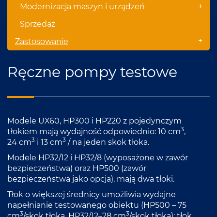
+
Modernizacja maszyn i urządzeń
Sprzedaż
+
Zastosowanie
Ręczne pompy testowe
Modele UX60, HP300 i HP220 z pojedynczym
3
tłokiem mają wydajność odpowiednio: 10 cm
,
3
3
24 cm
i 13 cm
/ na jeden skok tłoka.
Modele HP32/12 i HP32/8 (wyposażone w zawór
bezpieczeństwa) oraz HP500 (zawór
bezpieczeństwa jako opcja), mają dwa tłoki.
Tłok o większej średnicy umożliwia wydajne
napełnianie testowanego obiektu (HP500 – 75
3
3
cm
/skok tłoka, HP32/12–28 cm
/skok tłoka); tłok