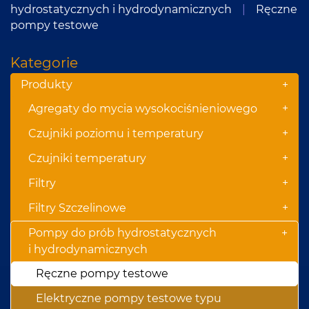
hydrostatycznych i hydrodynamicznych
|
Ręczne
pompy testowe
Kategorie
Produkty
+
+
Agregaty do mycia wysokociśnieniowego
+
Czujniki poziomu i temperatury
+
Czujniki temperatury
+
Filtry
+
Filtry Szczelinowe
Pompy do prób hydrostatycznych
+
i hydrodynamicznych
Ręczne pompy testowe
Elektryczne pompy testowe typu