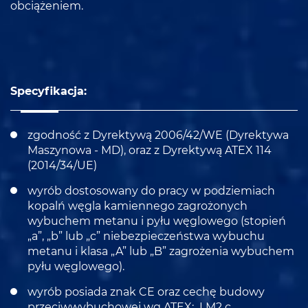
obciążeniem.
Specyfikacja
:
zgodność z Dyrektywą 2006/42/WE (Dyrektywa
Maszynowa - MD), oraz z Dyrektywą ATEX 114
(2014/34/UE)
wyrób dostosowany do pracy w podziemiach
kopalń węgla kamiennego zagrożonych
wybuchem metanu i pyłu węglowego (stopień
„a”, „b” lub „c” niebezpieczeństwa wybuchu
metanu i klasa „A” lub „B” zagrożenia wybuchem
pyłu węglowego).
wyrób posiada znak CE oraz cechę budowy
przeciwwybuchowej wg ATEX: I M2 c