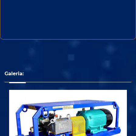
na wale silnika asynchronicznego
2
w zależności od średnicy nurnika i prędkości
obrotowej silnika asynchronicznego
Galeria: