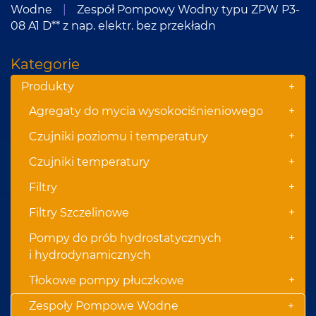
Wodne
|
Zespół Pompowy Wodny typu ZPW P3-
08 A1 D** z nap. elektr. bez przekładn
Kategorie
Produkty
+
+
Agregaty do mycia wysokociśnieniowego
+
Czujniki poziomu i temperatury
+
Czujniki temperatury
+
Filtry
+
Filtry Szczelinowe
+
Pompy do prób hydrostatycznych
i hydrodynamicznych
+
Tłokowe pompy płuczkowe
Zespoły Pompowe Wodne
+