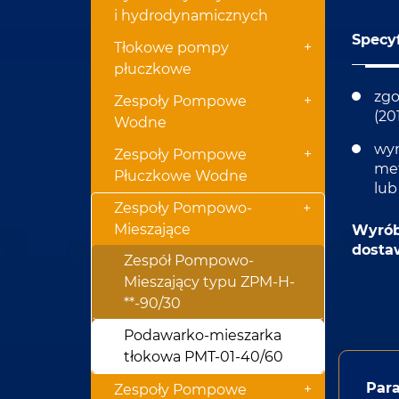
i hydrodynamicznych
Specyf
+
Tłokowe pompy
płuczkowe
zgo
+
Zespoły Pompowe
(20
Wodne
wyr
+
Zespoły Pompowe
met
Płuczkowe Wodne
lub
Zespoły Pompowo-
+
Mieszające
Wyrób
dosta
Zespół Pompowo-
Mieszający typu ZPM-H-
**-90/30
Podawarko-mieszarka
tłokowa PMT-01-40/60
Para
+
Zespoły Pompowe