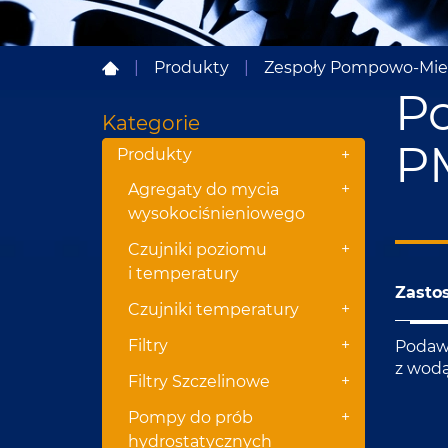
|
Produkty
|
Zespoły Pompowo-Mie
P
Kategorie
P
Produkty
+
+
Agregaty do mycia
wysokociśnieniowego
+
Czujniki poziomu
i temperatury
Zasto
+
Czujniki temperatury
+
Filtry
Podawa
z wodą
+
Filtry Szczelinowe
+
Pompy do prób
hydrostatycznych