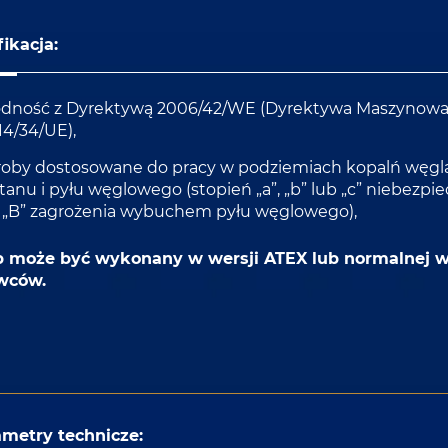
ikacja:
dność z Dyrektywą 2006/42/WE (Dyrektywa Maszynowa –
14/34/UE),
oby dostosowane do pracy w podziemiach kopalń wę
anu i pyłu węglowego (stopień „a”, „b” lub „c” niebezp
 „B” zagrożenia wybuchem pyłu węglowego),
 może być wykonany w wersji ATEX lub normalnej w
wców.
metry technicze: