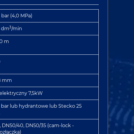
 bar (4,0 MPa)
3
0 dm
/min
00 m
m
8 mm
 elektryczny 7,5kW
5 bar lub hydrantowe lub Stecko 25
2
 DN50/40, DN50/35 (cam-lock -
ozłączka)