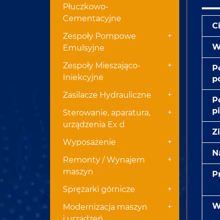
Płuczkowo-
Cementacyjne
C
+
Zespoły Pompowe
W
Emulsyjne
+
Zespoły Mieszająco-
P
Iniekcyjne
p
+
Zasilacze Hydrauliczne
P
p
+
Sterowanie, aparatura,
urządzenia Ex d
Z
+
Wyposażenie
N
+
Remonty / Wynajem
maszyn
P
+
Sprężarki górnicze
W
+
Modernizacja maszyn
i urządzeń