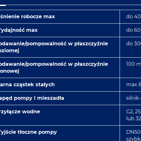
iśnienie robocze max
do 40
ydajność max
do 6
odawanie/pompowalność w płaszczyźnie
do 3
oziomej
odawanie/pompowalność w płaszczyźnie
100 
ionowej
iarna cząstek stałych
max 
apęd pompy i mieszadła
silnik
rzyłącze wodne
G2, 2
lub 3
yjście tłoczne pompy
DN50,
szybk