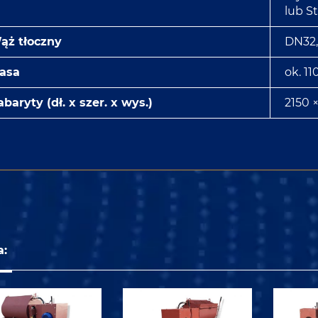
lub St
ąż tłoczny
DN32,
asa
ok. 11
baryty (dł. x szer. x wys.)
2150 
a: